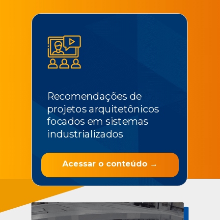
Recomendações de
projetos arquitetônicos
focados em sistemas
industrializados
Acessar o conteúdo →