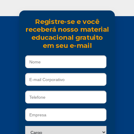
Registre-se e você
receberá nosso material
educacional gratuito
em seu e-mail