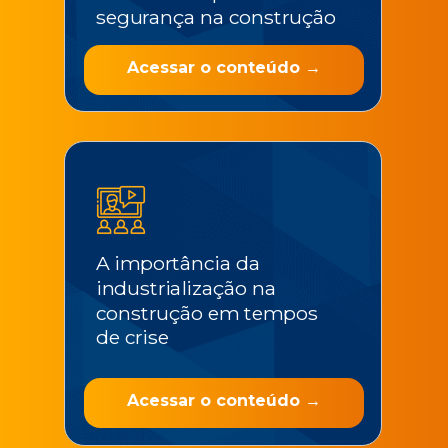
segurança na construção
Acessar o conteúdo →
A importância da
industrialização na
construção em tempos
de crise
Acessar o conteúdo →